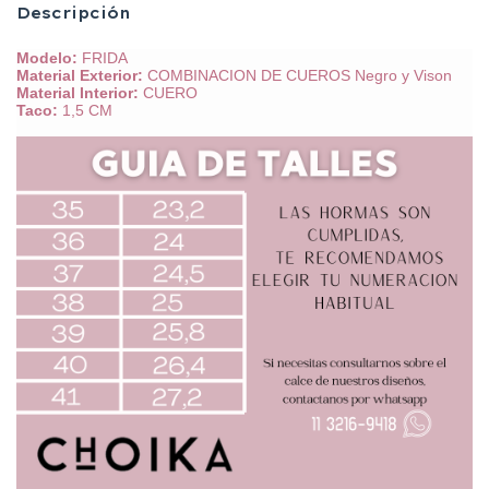
Descripción
Modelo:
FRIDA
Material Exterior:
COMBINACION DE CUEROS Negro y Vison
Material Interior:
CUERO
Taco:
1,5 CM