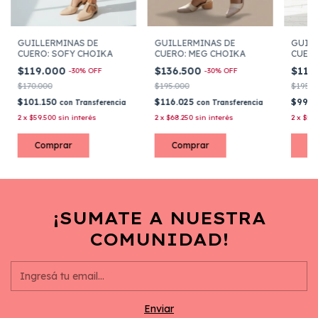
GUILLERMINAS DE
GUILLERMINAS DE
GUILL
CUERO: SOFY CHOIKA
CUERO: MEG CHOIKA
CUERO
$119.000
$136.500
$117
-
30
%
OFF
-
30
%
OFF
$170.000
$195.000
$195.0
$101.150
$116.025
$99.
con
Transferencia
con
Transferencia
2
x
$59.500
sin interés
2
x
$68.250
sin interés
2
x
$58
Comprar
Comprar
C
¡SUMATE A NUESTRA
COMUNIDAD!